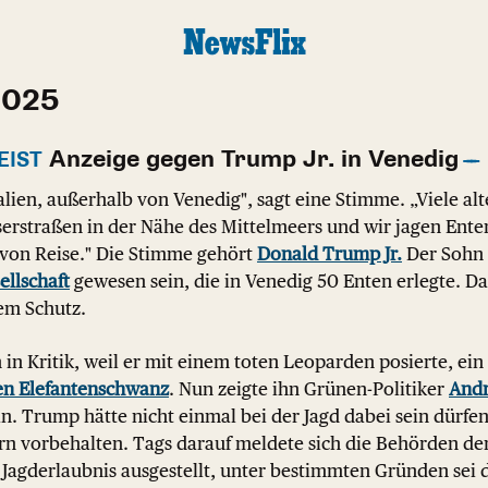
2025
Anzeige gegen Trump Jr. in Venedig
EIST
talien, außerhalb von Venedig", sagt eine Stimme. „Viele alt
rstraßen in der Nähe des Mittelmeers und wir jagen Enten 
 von Reise." Die Stimme gehört
Donald Trump Jr.
Der Sohn 
ellschaft
gewesen sein, die in Venedig 50 Enten erlegte. D
gem Schutz.
 in Kritik, weil er mit einem toten Leoparden posierte, ein
en Elefantenschwanz
. Nun zeigte ihn Grünen-Politiker
Andr
an. Trump hätte nicht einmal bei der Jagd dabei sein dürfen, 
rn vorbehalten. Tags darauf meldete sich die Behörden der
 Jagderlaubnis ausgestellt, unter bestimmten Gründen sei 