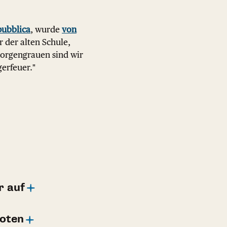
pubblica
, wurde
von
r der alten Schule,
 Morgengrauen sind wir
erfeuer."
r auf
boten