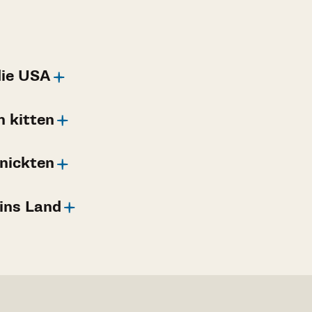
die USA
n kitten
nickten
ins Land