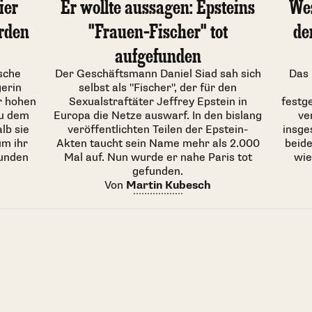
ier
Er wollte aussagen: Epsteins
Wes
erden
"Frauen-Fischer" tot
de
aufgefunden
sche
Der Geschäftsmann Daniel Siad sah sich
Das
erin
selbst als "Fischer", der für den
r hohen
Sexualstraftäter Jeffrey Epstein in
festg
zu dem
Europa die Netze auswarf. In den bislang
ve
lb sie
veröffentlichten Teilen der Epstein-
insge
m ihr
Akten taucht sein Name mehr als 2.000
beid
wunden
Mal auf. Nun wurde er nahe Paris tot
wie
gefunden.
Von
Martin Kubesch