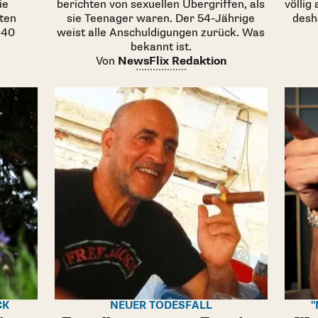
ie
berichten von sexuellen Übergriffen, als
völlig
ten
sie Teenager waren. Der 54-Jährige
desh
 40
weist alle Anschuldigungen zurück. Was
bekannt ist.
Von
NewsFlix Redaktion
CK
NEUER TODESFALL