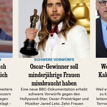
O
SCHWERE VORWÜRFE
ach
Oscar-Gewinner soll
We
sich
minderjährige Frauen
Kak
missbraucht haben
 weitere
Eine neue BBC-Dokumentation erhebt
Weil 
onzern
schwere Vorwürfe gegen den
zu k
wegen
Hollywood-Star, Oscar-Preisträger und
leiten
klagt –
Musiker Jared Leto. Zehn Frauen
Terro