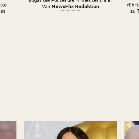
sogar die Polizei die Firmenzentrale.
tte
rührt
Von
NewsFlix Redaktion
oss
zu 