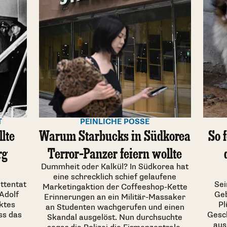
T
PEINLICHE POSSE
lte
Warum Starbucks in Südkorea
So 
rg
Terror-Panzer feiern wollte
Dummheit oder Kalkül? In Südkorea hat
eine schrecklich schief gelaufene
Attentat
Sei
Marketingaktion der Coffeeshop-Kette
Adolf
Geb
Erinnerungen an ein Militär-Massaker
cktes
Pl
an Studenten wachgerufen und einen
ss das
Gesc
Skandal ausgelöst. Nun durchsuchte
aus