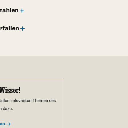
zahlen
rfallen
Wisser!
 allen relevanten Themen des
n dazu.
ren