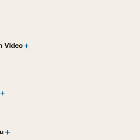
n Video
zu