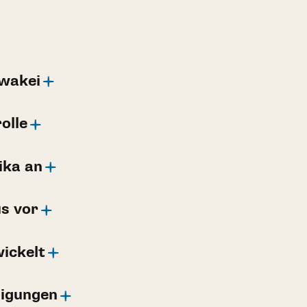
owakei
olle
ika an
s vor
ickelt
digungen