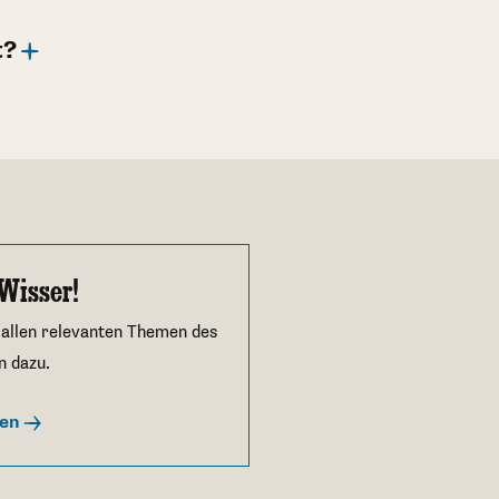
t?
Wisser!
 allen relevanten Themen des
n dazu.
ren