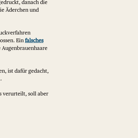
gedruckt, danach die
 wie Äderchen und
ruckverfahren
rossen. Ein
falsches
e Augenbrauenhaare
, ist dafür gedacht,
.
verurteilt, soll aber