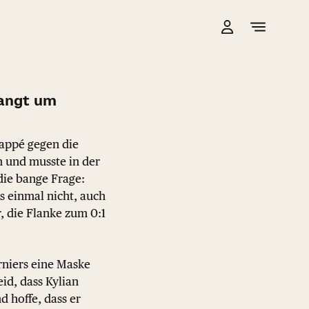
bangt um
appé gegen die
n und musste in der
die bange Frage:
 einmal nicht, auch
, die Flanke zum 0:1
urniers eine Maske
eid, dass Kylian
 hoffe, dass er