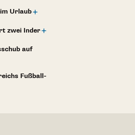
 im Urlaub
rt zwei Inder
sschub auf
reichs Fußball-