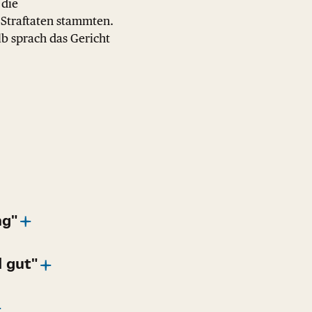
 die
 Straftaten stammten.
b sprach das Gericht
ng"
 gut"