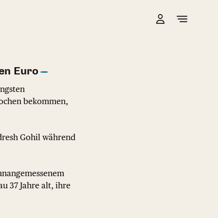
nen Euro
ängsten
sprochen bekommen,
dresh Gohil während
d unangemessenem
u 37 Jahre alt, ihre