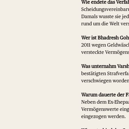
Wie endete das Verfa
Scheidungsvereinbarun
Damals wusste sie je
rund um die Welt vers
Wer ist Bhadresh Goh
2011 wegen Geldwäsch
versteckte Vermögens
Was unternahm Varsh
bestätigten Strafver
verschwiegen worden
Warum dauerte der Fa
Neben dem Ex-Ehepaar 
Vermögenswerte einge
eingezogen werden.