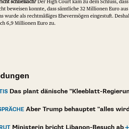
icht schließlich?
Der High Court kam zu dem Schluss, dass
cht beweisen konnte, dass sämtliche 32 Millionen Euro aus
ns wurde als rechtmäßiges Ehevermögen eingestuft. Deshal
ich 6,9 Millionen Euro zu.
ldungen
Das plant dänische "Kleeblatt-Regieru
TIS
Aber Trump behauptet "alles wird
ESPRÄCHE
Ministerin bricht Libanon-Besuch ab
IRUT