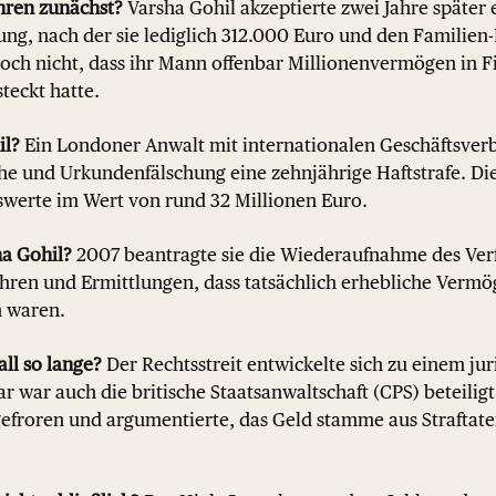
hren zunächst?
Varsha Gohil akzeptierte zwei Jahre später 
g, nach der sie lediglich 312.000 Euro und den Familien-
doch nicht, dass ihr Mann offenbar Millionenvermögen in 
teckt hatte.
il?
Ein Londoner Anwalt mit internationalen Geschäftsverb
e und Urkundenfälschung eine zehnjährige Haftstrafe. Die
werte im Wert von rund 32 Millionen Euro.
a Gohil?
2007 beantragte sie die Wiederaufnahme des Verf
fahren und Ermittlungen, dass tatsächlich erhebliche Verm
 waren.
ll so lange?
Der Rechtsstreit entwickelte sich zu einem ju
war auch die britische Staatsanwaltschaft (CPS) beteiligt.
froren und argumentierte, das Geld stamme aus Straftat