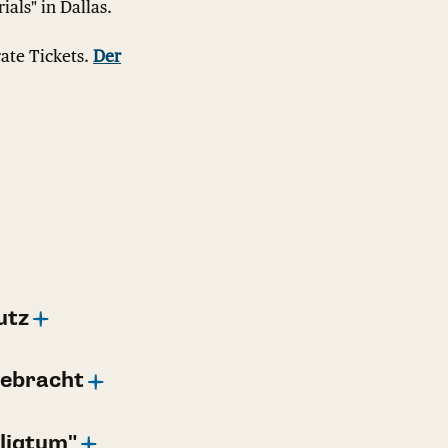
als" in Dallas.
rate Tickets.
Der
utz
gebracht
ligtum"