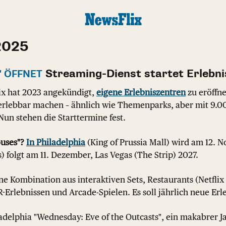
2025
Streaming-Dienst startet Erlebni
" ÖFFNET
ix hat 2023 angekündigt,
eigene Erlebniszentren
zu eröffne
erlebbar machen – ähnlich wie Themenparks, aber mit 9.
Nun stehen die Starttermine fest.
ouses"?
In Philadelphia
(King of Prussia Mall) wird am 12. 
s) folgt am 11. Dezember, Las Vegas (The Strip) 2027.
ne Kombination aus interaktiven Sets, Restaurants (Netflix
R-Erlebnissen und Arcade-Spielen. Es soll jährlich neue Er
adelphia "Wednesday: Eve of the Outcasts", ein makabrer 