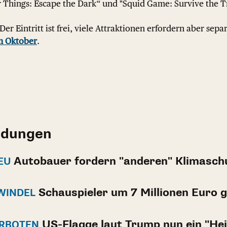
Things: Escape the Dark“ und "Squid Game: Survive the Tri
Der Eintritt ist frei, viele Attraktionen erfordern aber sepa
m Oktober
.
ldungen
Autobauer fordern "anderen" Klimasch
EU
Schauspieler um 7 Millionen Euro 
WINDEL
US-Flagge laut Trump nun ein "Hei
ERBOTEN