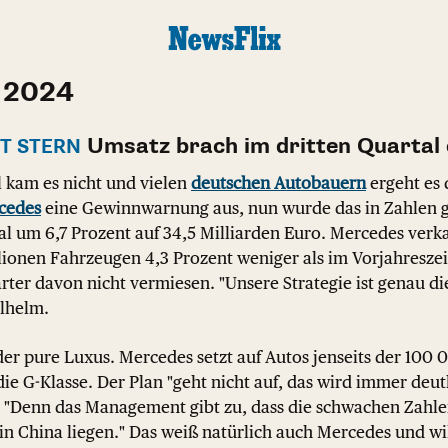
 2024
Umsatz brach im dritten Quartal 
 STERN
 kam es nicht und vielen
deutschen Autobauern
ergeht es 
cedes
eine Gewinnwarnung aus, nun wurde das in Zahlen 
al um 6,7 Prozent auf 34,5 Milliarden Euro. Mercedes verk
lionen Fahrzeugen 4,3 Prozent weniger als im Vorjahresze
arter davon nicht vermiesen. "Unsere Strategie ist genau die
lhelm.
 der pure Luxus. Mercedes setzt auf Autos jenseits der 100 
 G-Klasse. Der Plan "geht nicht auf, das wird immer deutli
. "Denn das Management gibt zu, dass die schwachen Zahle
n China liegen." Das weiß natürlich auch Mercedes und wil