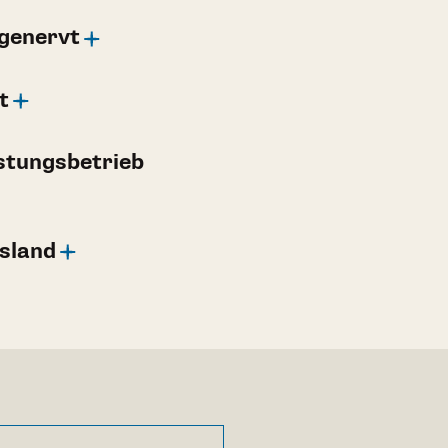
genervt
t
stungsbetrieb
sland