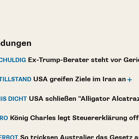
ldungen
Ex-Trump-Berater steht vor Geri
SCHULDIG
USA greifen Ziele im Iran an
TILLSTAND
USA schließen "Alligator Alcatra
IS DICHT
König Charles legt Steuererklärung of
URO
So tricksen Australier das Gesetz 
ERBOT