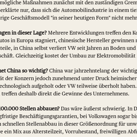
ss mögliche Maßnahmen zunächst mit den zuständigen Gre
rklärte nur, dass sich die Automobilindustrie in einem ti
rige Geschäftsmodell "in seiner heutigen Form" nicht mehr
gen in dieser Lage?
Mehrere Entwicklungen treffen den Ko
tos in Europa stagniert, chinesische Hersteller gewinnen 
eile, in China selbst verliert VW seit Jahren an Boden und 
chäft. Gleichzeitig kostet der Umbau zur Elektromobilität 
et China so wichtig?
China war jahrzehntelang der wichtig
ät der Konzern jedoch zunehmend unter Druck heimischer 
 technologisch aufgeholt oder VW teilweise überholt haben
a treffen deshalb direkt die Gewinne des Unternehmens.
100.000 Stellen abbauen?
Das wäre äußerst schwierig. In D
ngfristige Beschäftigungsgarantien, bei Volkswagen sogar b
n schnellen Stellenabbau in dieser Größenordnung für unw
 ein Mix aus Altersteilzeit, Vorruhestand, freiwilligen A