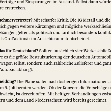
 Verträge und Einsparungen im Ausland. Selbst dann würde 
re erstrecken.
nehmervertreter?
Mit scharfer Kritik. Die IG Metall und di
 sich gegen weitere Kürzungen und mögliche Werksschließ
ßungen gelten als politisch und tariflich besonders konflik
ls Großaktionär im Aufsichtsrat mitentscheidet.
das für Deutschland?
Sollten tatsächlich vier Werke schli
re es die größte Restrukturierung der deutschen Automobil
swagen selbst, sondern auch zahlreiche Zulieferer und gan
 Autobau abhängt.
cheidung?
Die Pläne sollen nach bisherigen Informationen a
am 9. Juli beraten werden. Ob der Konzern die Vorschläge 
wächt, ist derzeit offen. Mit heftigen Verhandlungen zw
rn und dem Land Niedersachsen wird bereits gerechnet.