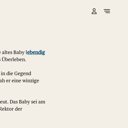
altes Baby l
ebendig
 Überleben.
 in die Gegend
ah er eine winzige
eut. Das Baby sei am
Rektor der