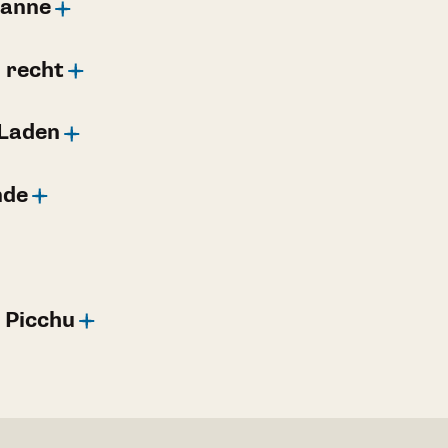
Panne
 recht
 Laden
nde
 Picchu