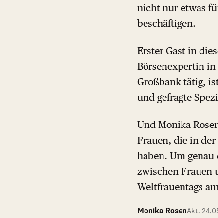
nicht nur etwas fü
beschäftigen.
Erster Gast in di
Börsenexpertin in 
Großbank tätig, is
und gefragte Spez
Und Monika Rosen i
Frauen, die in de
haben. Um genau d
zwischen Frauen u
Weltfrauentags am 
Monika Rosen
Akt. 24.0