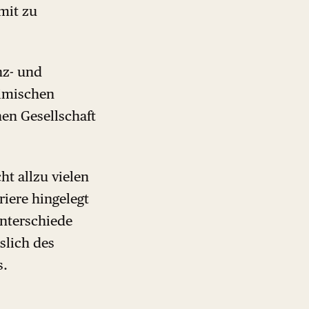
mit zu
nz- und
eimischen
hen Gesellschaft
ht allzu vielen
iere hingelegt
nterschiede
slich des
s.