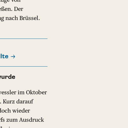
eßen. Der
ng nach Brüssel.
lte
wurde
wessler im Oktober
. Kurz darauf
edoch wieder
rfs zum Ausdruck