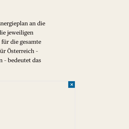
Energieplan an die
e jeweiligen
 für die gesamte
ür Österreich –
en – bedeutet das
✕