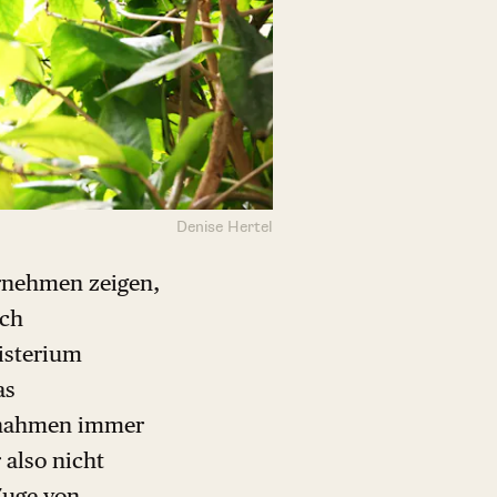
Denise Hertel
ernehmen zeigen,
rch
isterium
as
ßnahmen immer
 also nicht
Zuge von