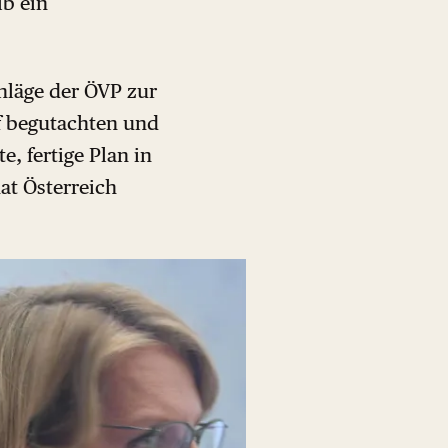
lb ein
chläge der ÖVP zur
f begutachten und
, fertige Plan in
at Österreich