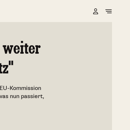
t weiter
tz"
r EU-Kommission
was nun passiert,