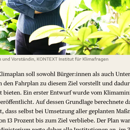
 und Vorständin, KONTEXT Institut für Klimafragen
Klimaplan soll sowohl Bürger:innen als auch Unt
h den Fahrplan zu diesem Ziel vorstellt und dadu
t bieten. Ein erster Entwurf wurde vom Klimamin
veröffentlicht. Auf dessen Grundlage berechnete d
 dass selbst bei Umsetzung aller geplanten Ma
n 13 Prozent bis zum Ziel verbliebe. Der Plan war
inisterium regte daher alle Institutionen an, im 