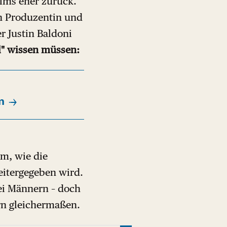
ilms eher zurück.
n Produzentin und
r Justin Baldoni
l" wissen müssen:
m
m, wie die
eitergegeben wird.
ei Männern – doch
rn gleichermaßen.