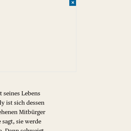
✕
it seines Lebens
y ist sich dessen
sehenen Mitbürger
e sagt, sie werde
te. Dann schweigt