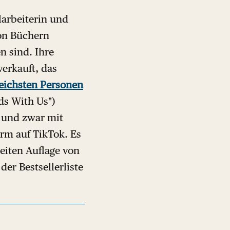
larbeiterin und
von Büchern
n sind. Ihre
erkauft, das
reichsten Personen
ds With Us")
h, und zwar mit
orm auf TikTok. Es
eiten Auflage von
der Bestsellerliste