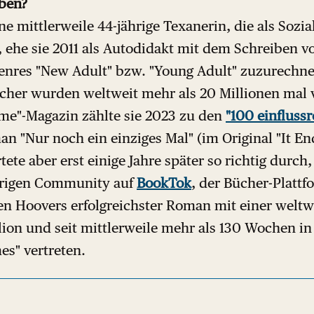
eben?
ne mittlerweile 44-jährige Texanerin, die als Sozia
, ehe sie 2011 als Autodidakt mit dem Schreiben 
enres "New Adult" bzw. "Young Adult" zuzurechne
ücher wurden weltweit mehr als 20 Millionen mal v
me"-Magazin zählte sie 2023 zu den
"100 einfluss
an "Nur noch ein einziges Mal" (im Original "It En
rtete aber erst einige Jahre später so richtig durc
grigen Community auf
BookTok
, der Bücher-Plattf
een Hoovers erfolgreichster Roman mit einer weltw
lion und seit mittlerweile mehr als 130 Wochen in 
es" vertreten.