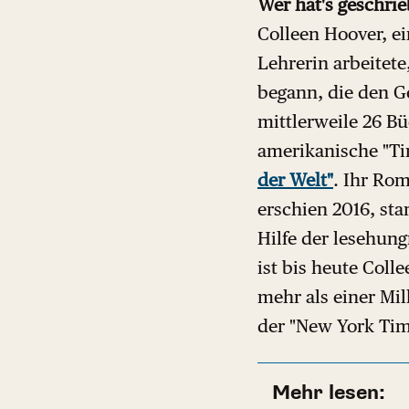
Wer hat's geschri
Colleen Hoover, ei
Lehrerin arbeitete
begann, die den G
mittlerweile 26 B
amerikanische "Ti
der Welt"
. Ihr Rom
erschien 2016, sta
Hilfe der lesehun
ist bis heute Coll
mehr als einer Mil
der "New York Tim
Mehr lesen: