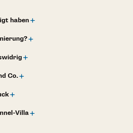
tigt haben
inierung?
swidrig
nd Co.
uck
nel-Villa