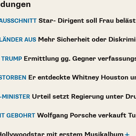
ldungen
Star- Dirigent soll Frau beläs
 AUSSCHNITT
Mehr Sicherheit oder Diskrim
SLÄNDER AUS
Ermittlung gg. Gegner verfassung
T TRUMP
Er entdeckte Whitney Houston u
ESTORBEN
Urteil setzt Regierung unter Dr
-MINISTER
Wolfgang Porsche verkauft Tun
HT GEBOHRT
ollywoodstar mit erstem Musikalbum