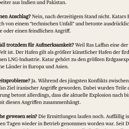
eiter aus Indien und Pakistan.
inen Anschlag?
Nein, nach derzeitigem Stand nicht. Katars 
ch von einem "technischen Unfall" und betonte ausdrücklic
 oder einen feindlichen Angriff.
all trotzdem für Aufmerksamkeit?
Weil Ras Laffan eine der
lt ist. Der Hafen gilt als größter künstlicher Hafen der Erd
hen LNG-Industrie. Katar gehört zu den größten Erdgasexp
che Länder in Europa und Asien.
eitsprobleme?
Ja. Während des jüngsten Konflikts zwischen
an Ziel iranischer Angriffe geworden. Dabei wurden Teile d
rung betont allerdings, dass die aktuelle Explosion nach b
mit diesen Angriffen zusammenhängt.
he gewesen sein?
Die Ermittlungen laufen noch. Auffällig is
igen Tagen wieder in Betrieb genommen worden war. Seit