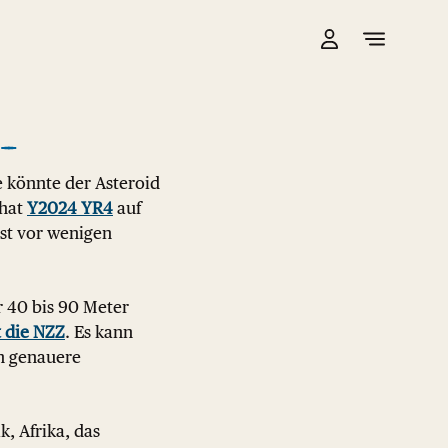
e könnte der Asteroid
 hat
Y2024 YR4
auf
rst vor wenigen
r 40 bis 90 Meter
t die NZZ
. Es kann
nn genauere
, Afrika, das