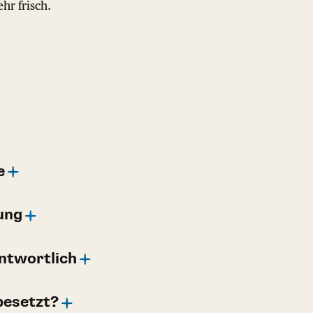
hr frisch.
e
ung
ntwortlich
besetzt?