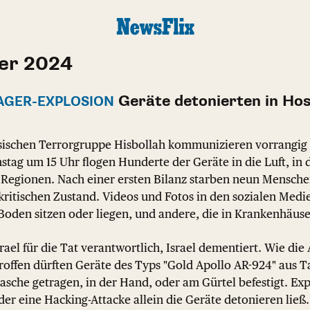
er 2024
Geräte detonierten in Ho
AGER-EXPLOSION
esischen Terrorgruppe Hisbollah kommunizieren vorrangi
tag um 15 Uhr flogen Hunderte der Geräte in die Luft, in 
 Regionen. Nach einer ersten Bilanz starben neun Mensche
 kritischen Zustand. Videos und Fotos in den sozialen Medi
Boden sitzen oder liegen, und andere, die in Krankenhäus
ael für die Tat verantwortlich, Israel dementiert. Wie die
troffen dürften Geräte des Typs "Gold Apollo AR-924" aus T
sche getragen, in der Hand, oder am Gürtel befestigt. Exp
der eine Hacking-Attacke allein die Geräte detonieren ließ.