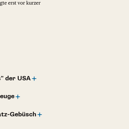
te erst vor kurzer
s" der USA
zeuge
atz-Gebüsch