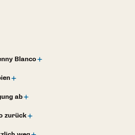
enny Blanco
bien
gung ab
ro zurück
zlich weg