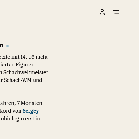
en
zte mit 14. b3 nicht
nierten Figuren
en Schachweltmeister
 der Schach-WM und
Jahren, 7 Monaten
ekord von
Sergey
obiologin erst im