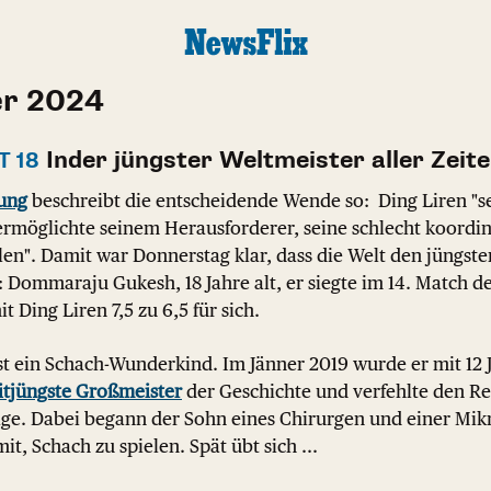
er 2024
Inder jüngster Weltmeister aller Zeit
T 18
ung
beschreibt die entscheidende Wende so: Ding Liren "set
 ermöglichte seinem Herausforderer, seine schlecht koordi
len". Damit war Donnerstag klar, dass die Welt den jüngst
: Dommaraju Gukesh, 18 Jahre alt, er siegte im 14. Match
t Ding Liren 7,5 zu 6,5 für sich.
 ein Schach-Wunderkind. Im Jänner 2019 wurde er mit 12 
itjüngste Großmeister
der Geschichte und verfehlte den R
ge. Dabei begann der Sohn eines Chirurgen und einer Mikr
it, Schach zu spielen. Spät übt sich ...