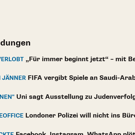
ldungen
„Für immer beginnt jetzt“ – mit B
VERLOBT
FIFA vergibt Spiele an Saudi-Ara
 JÄNNER
Uni sagt Ausstellung zu Judenverfol
ONEN"
Londoner Polizei will nicht ins Bü
EOFFICE
Facebook, Instagram, WhatsApp plöt
ICKTE