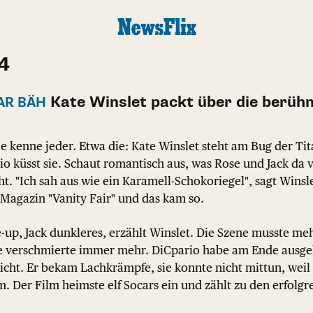
24
Kate Winslet packt über die berüh
AR BÄH
ie kenne jeder. Etwa die: Kate Winslet steht am Bug der Tit
o küsst sie. Schaut romantisch aus, was Rose und Jack da v
t. "Ich sah aus wie ein Karamell-Schokoriegel", sagt Winsl
Magazin "Vanity Fair" und das kam so.
-up, Jack dunkleres, erzählt Winslet. Die Szene musste m
 verschmierte immer mehr. DiCpario habe am Ende ausgehe
cht. Er bekam Lachkrämpfe, sie konnte nicht mittun, weil 
um. Der Film heimste elf Socars ein und zählt zu den erfolgr