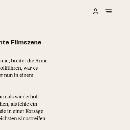
mte Filmszene
anic, breitet die Arme
ollführen, war es
et nun in einem
ehrmals wiederholt
n, als fehle ein
sie in einer Korsage
eichsten Kinostreifen