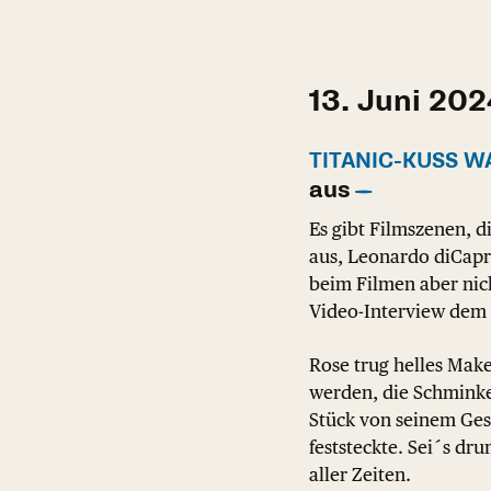
13. Juni 20
TITANIC-KUSS W
aus
Es gibt Filmszenen, d
aus, Leonardo diCapri
beim Filmen aber nich
Video-Interview dem 
Rose trug helles Make
werden, die Schminke
Stück von seinem Gesi
feststeckte. Sei´s dr
aller Zeiten.