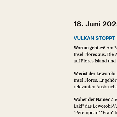
18. Juni 20
VULKAN STOPPT
Worum geht es?
Am M
Insel Flores aus. Di
auf Flores Island und
Was ist der Lewotobi 
Insel Flores. Er gehö
relevanten Ausbrüch
Woher der Name?
Zus
Laki" das Lewotobi-V
"Perempuan" "Frau" h