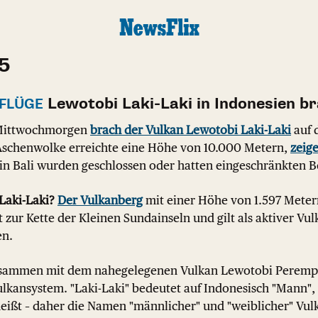
25
Lewotobi Laki-Laki in Indonesien b
 FLÜGE
ittwochmorgen
brach der Vulkan Lewotobi Laki-Laki
auf 
e Aschenwolke erreichte eine Höhe von 10.000 Metern,
zeig
 in Bali wurden geschlossen oder hatten eingeschränkten B
Laki-Laki?
Der Vulkanberg
mit einer Höhe von 1.597 Metern 
rt zur Kette der Kleinen Sundainseln und gilt als aktiver V
en.
ammen mit dem nahegelegenen Vulkan Lewotobi Perempua
ulkansystem. "Laki-Laki" bedeutet auf Indonesisch "Mann"
eißt – daher die Namen "männlicher" und "weiblicher" Vul