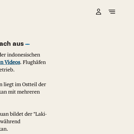
rach aus
der indonesischen
en Videos
. Flughäfen
etrieb.
liegt im Ostteil der
ulkan mit mehreren
n bildet der "Laki-
, während
kan.