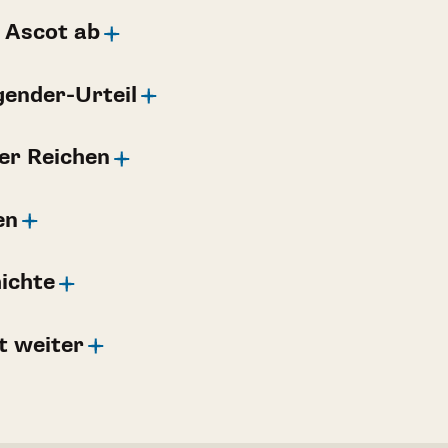
n Ascot ab
gender-Urteil
der Reichen
en
ichte
t weiter