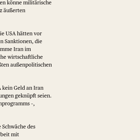
en könne militärische
z äußerten
ie USA hätten vor
en Sanktionen, die
komme Iran im
he wirtschaftliche
ßten außenpolitischen
A kein Geld an Iran
ungen geknüpft seien.
tomprogramms –,
e Schwäche des
beit mit