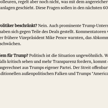
rolleuren, regelt aber noch nicht, was mit dem angereiche
anlagen geschieht. Diese Fragen sollen in den nächsten 6
 Politiker beschränkt?
Nein. Auch prominente Trump-Unters
haben sich gegen Teile des Deals gestellt. Kommentatoren 
er frühere Vizepräsident Mike Pence warnten, das Abkom
t schwächen.
blem für Trump?
Politisch ist die Situation ungewöhnlich
ls kritisch sehen und mehr Transparenz fordern, kommt d
usgerechnet aus Trumps eigener Partei. Der Streit offenba
aditionellen außenpolitischen Falken und Trumps "America 