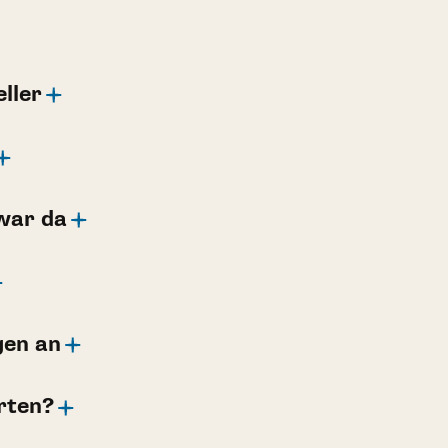
ller
war da
gen an
rten?