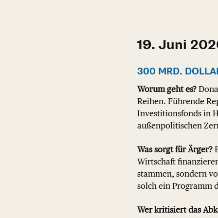
19. Juni 20
300 MRD. DOLLA
Worum geht es?
Donal
Reihen. Führende Rep
Investitionsfonds in 
außenpolitischen Zer
Was sorgt für Ärger?
B
Wirtschaft finanziere
stammen, sondern von
solch ein Programm d
Wer kritisiert das A