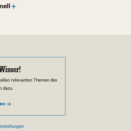
nell
Wisser!
 allen relevanten Themen des
n dazu.
ren
instellungen