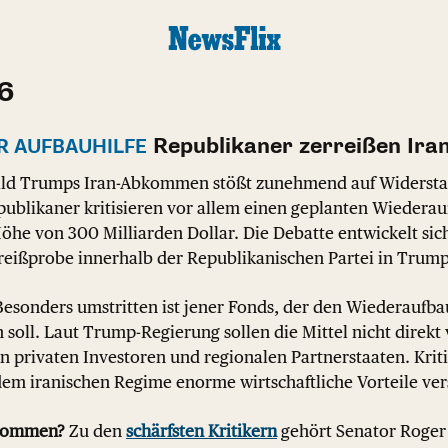
26
Republikaner zerreißen Ira
R AUFBAUHILFE
d Trumps Iran-Abkommen stößt zunehmend auf Widerstan
ublikaner kritisieren vor allem einen geplanten Wiederau
Höhe von 300 Milliarden Dollar. Die Debatte entwickelt sic
reißprobe innerhalb der Republikanischen Partei in Trump
esonders umstritten ist jener Fonds, der den Wiederaufba
n soll. Laut Trump-Regierung sollen die Mittel nicht direk
 privaten Investoren und regionalen Partnerstaaten. Krit
em iranischen Regime enorme wirtschaftliche Vorteile ver
bkommen?
Zu den
schärfsten Kritikern
gehört Senator Roger 