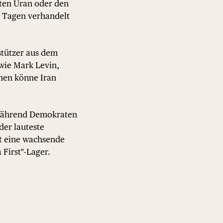
rten Uran oder den
0 Tagen verhandelt
tützer aus dem
wie Mark Levin,
men könne Iran
. Während Demokraten
er lauteste
rt eine wachsende
First"-Lager.