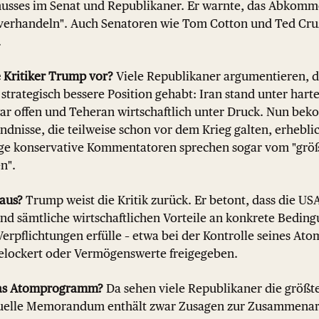
chusses im Senat und Republikaner. Er warnte, das Abkomm
verhandeln". Auch Senatoren wie Tom Cotton und Ted Cru
.
 Kritiker Trump vor?
Viele Republikaner argumentieren, d
 strategisch bessere Position gehabt: Iran stand unter hart
r offen und Teheran wirtschaftlich unter Druck. Nun be
dnisse, die teilweise schon vor dem Krieg galten, erheblic
ige konservative Kommentatoren sprechen sogar vom "grö
n".
aus?
Trump weist die Kritik zurück. Er betont, dass die US
d sämtliche wirtschaftlichen Vorteile an konkrete Beding
Verpflichtungen erfülle – etwa bei der Kontrolle seines A
elockert oder Vermögenswerte freigegeben.
 das Atomprogramm?
Da sehen viele Republikaner die größt
elle Memorandum enthält zwar Zusagen zur Zusammenar