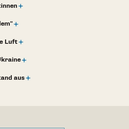
tinnen
lem"
e Luft
Ukraine
tand aus