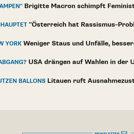
Brigitte Macron schimpft Feminis
LAMPEN"
"Österreich hat Rassismus-Prob
EHAUPTET
Weniger Staus und Unfälle, besser
EW YORK
USA drängen auf Wahlen in der 
 ABGANG?
Litauen ruft Ausnahmezus
TZEN BALLONS
NEWSLETTER