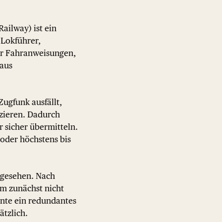
ailway) ist ein
 Lokführer,
ür Fahranweisungen,
 aus
ugfunk ausfällt,
zieren. Dadurch
r sicher übermitteln.
 oder höchstens bis
orgesehen. Nach
em zunächst nicht
nnte ein redundantes
ätzlich.