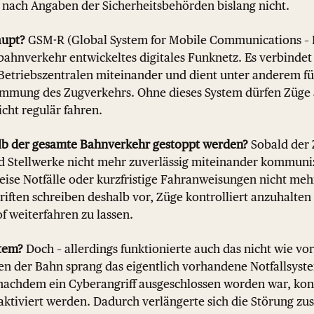
s nach Angaben der Sicherheitsbehörden bislang nicht.
aupt?
GSM-R (Global System for Mobile Communications – R
nbahnverkehr entwickeltes digitales Funknetz. Es verbindet
 Betriebszentralen miteinander und dient unter anderem f
immung des Zugverkehrs. Ohne dieses System dürfen Züge
cht regulär fahren.
b der gesamte Bahnverkehr gestoppt werden?
Sobald der Z
 Stellwerke nicht mehr zuverlässig miteinander kommuni
weise Notfälle oder kurzfristige Fahranweisungen nicht meh
riften schreiben deshalb vor, Züge kontrolliert anzuhalten
 weiterfahren zu lassen.
stem?
Doch – allerdings funktionierte auch das nicht wie v
en der Bahn sprang das eigentlich vorhandene Notfallsyst
 nachdem ein Cyberangriff ausgeschlossen worden war, ko
tiviert werden. Dadurch verlängerte sich die Störung zus