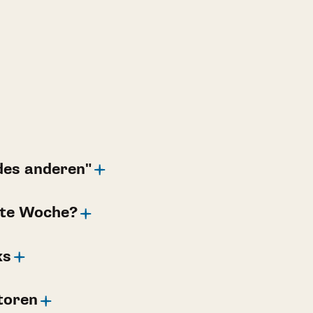
des anderen"
ste Woche?
ks
toren