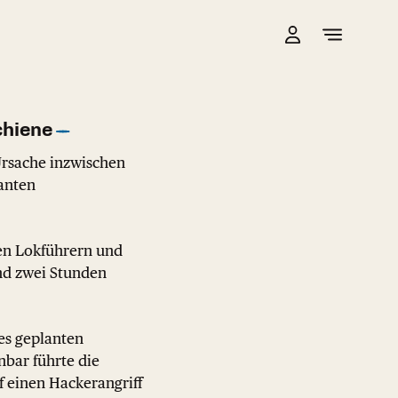
hiene
Ursache inzwischen
anten
en Lokführern und
und zwei Stunden
es geplanten
bar führte die
 einen Hackerangriff