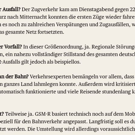
 Ausfall?
Der Zugverkehr kam am Dienstagabend gegen 22
kurz nach Mitternacht konnten die ersten Züge wieder fahr
s noch zu zahlreichen Verspätungen und Zugausfällen, we
s gesamte Netz fortsetzten.
r Vorfall?
In dieser Größenordnung, ja. Regionale Störung
n, ein nahezu vollständiger Stillstand des gesamten deut
usfalls gilt jedoch als beispiellos.
 an der Bahn?
Verkehrsexperten bemängeln vor allem, dass 
in ganzes Land lahmlegen konnte. Außerdem wird kritisiert
automatisch funktionierte und viele Reisende stundenlang
t?
Teilweise ja. GSM-R basiert technisch noch auf dem Mo
eziell für den Bahnverkehr angepasst. Langfristig soll es
t werden. Die Umstellung wird allerdings voraussichtlich