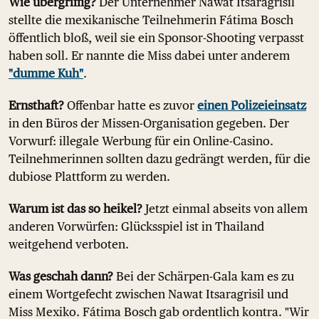
Wie übergriffig?
Der Unternehmer Nawat Itsaragrisil
stellte die mexikanische Teilnehmerin Fátima Bosch
öffentlich bloß, weil sie ein Sponsor-Shooting verpasst
haben soll. Er nannte die Miss dabei unter anderem
"dumme Kuh"
.
Ernsthaft?
Offenbar hatte es zuvor
einen Polizeieinsatz
in den Büros der Missen-Organisation gegeben. Der
Vorwurf: illegale Werbung für ein Online-Casino.
Teilnehmerinnen sollten dazu gedrängt werden, für die
dubiose Plattform zu werden.
Warum ist das so heikel?
Jetzt einmal abseits von allem
anderen Vorwürfen: Glücksspiel ist in Thailand
weitgehend verboten.
Was geschah dann?
Bei der Schärpen-Gala kam es zu
einem Wortgefecht zwischen Nawat Itsaragrisil und
Miss Mexiko. Fátima Bosch gab ordentlich kontra. "Wir