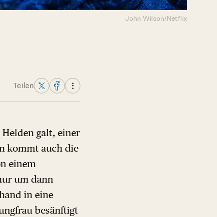
John Wilson/Netflix
Teilen
 Helden galt, einer
ten kommt auch die
von einem
, nur um dann
rhand in eine
Jungfrau besänftigt