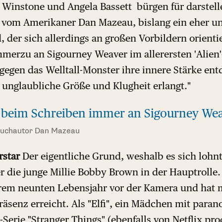
 Winstone und Angela Bassett bürgen für darstelle
 vom Amerikaner Dan Mazeau, bislang ein eher u
, der sich allerdings an großen Vorbildern orientie
merzu an Sigourney Weaver im allerersten 'Alien'
egen das Welltall-Monster ihre innere Stärke ent
 unglaubliche Größe und Klugheit erlangt."
 beim Schreiben immer an Sigourney Weav
buchautor Dan Mazeau
rstar
Der eigentliche Grund, weshalb es sich lohn
r die junge Millie Bobby Brown in der Hauptrolle. 
ihrem neunten Lebensjahr vor der Kamera und hat m
äsenz erreicht. Als "Elfi", ein Mädchen mit paran
-Serie "Stranger Things" (ebenfalls von Netflix pr