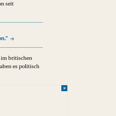
n seit
n."
 im britischen
aben es politisch
✕