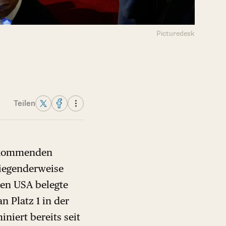
Picturedesk
Teilen
er kommenden
iegenderweise
den USA belegte
 Platz 1 in der
niert bereits seit