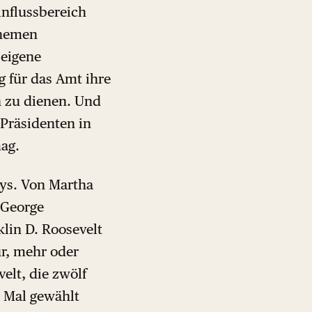
influssbereich
 Themen
 eigene
ig für das Amt ihre
 zu dienen. Und
 Präsidenten in
ag.
adys. Von Martha
 George
klin D. Roosevelt
r, mehr oder
elt, die zwölf
r Mal gewählt