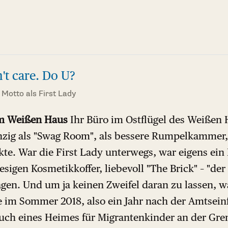
n't care. Do U?
Motto als First Lady
m Weißen Haus
Ihr Büro im Ostflügel des Weißen 
zig als "Swag Room", als bessere Rumpelkammer, 
te. War die First Lady unterwegs, war eigens ein 
iesigen Kosmetikkoffer, liebevoll "The Brick" – "der
agen. Und um ja keinen Zweifel daran zu lassen, wa
sie im Sommer 2018, also ein Jahr nach der Amtsei
ch eines Heimes für Migrantenkinder an der Gre