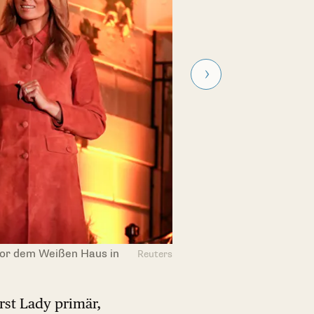
vor dem Weißen Haus in
US-Präsident Joe B
Reuters
Pennsylvania
rst Lady primär,