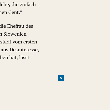
lche, die einfach
nen Cent."
die Ehefrau des
in Slowenien
stadt vom ersten
 aus Desinteresse,
en hat, lässt
✕