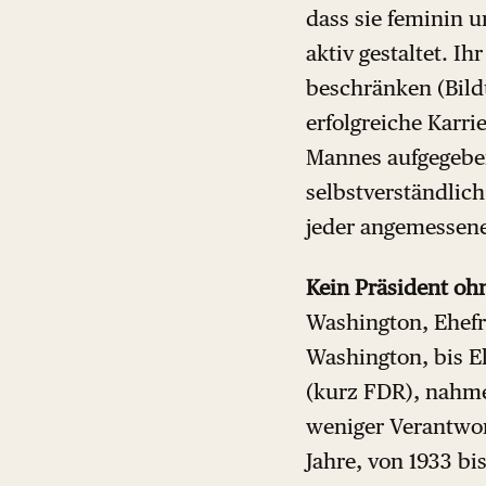
dass sie feminin u
aktiv gestaltet. Ih
beschränken (Bildu
erfolgreiche Karri
Mannes aufgegeben
selbstverständlich
jeder angemessen
Kein Präsident oh
Washington, Ehefr
Washington, bis El
(kurz FDR), nahme
weniger Verantwor
Jahre, von 1933 bi