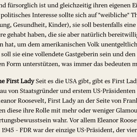
nd fürsorglich ist und gleichzeitig ihren eigenen E
r politisches Interesse sollte sich auf "weibliche"
ng, Gesundheit, Kinder), sie soll bestenfalls eine
ere gehabt haben, die sie aber natürlich bereitwill
 hat, um dem amerikanischen Volk unentgeltlich
 soll sie eine vollendete Gastgeberin sein und den
en Form unterstützen, was immer das bedeuten m
ne First Lady
Seit es die USA gibt, gibt es First L
au von Staatsgründer und erstem US-Präsidenten
eanor Roosevelt, First Lady an der Seite von Fran
n diese ihre Rolle mit mehr oder weniger Glamou
tungsbewusstsein wahr. Vor allem Eleanor Roosev
s 1945 – FDR war der einzige US-Präsident, der vie