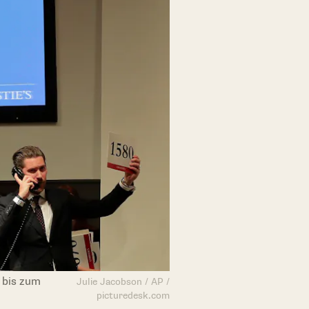
 bis zum
Julie Jacobson / AP /
picturedesk.com