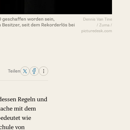
0 geschaffen worden sein,
Dennis Van Tine
Besitzer, seit dem Rekorderlös bei
/ Zuma /
picturedesk.com
Teilen
, dessen Regeln und
 Sache mit dem
bedeutet wie
Schule von