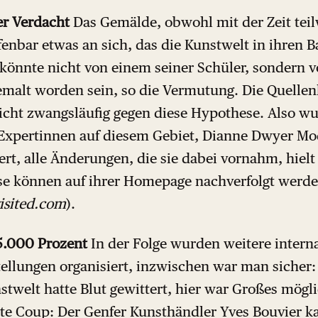
er Verdacht
Das Gemälde, obwohl mit der Zeit teil
fenbar etwas an sich, das die Kunstwelt in ihren 
 könnte nicht von einem seiner Schüler, sondern 
emalt worden sein, so die Vermutung. Die Quellenl
icht zwangsläufig gegen diese Hypothese. Also w
 Expertinnen auf diesem Gebiet, Dianne Dwyer Mod
ert, alle Änderungen, die sie dabei vornahm, hielt 
ese können auf ihrer Homepage nachverfolgt werd
isited.com
).
5.000 Prozent
In der Folge wurden weitere intern
llungen organisiert, inzwischen war man sicher: d
stwelt hatte Blut gewittert, hier war Großes mögl
ste Coup: Der Genfer Kunsthändler Yves Bouvier k