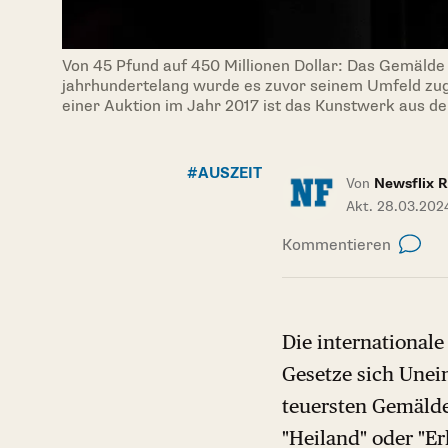
Von 45 Pfund auf 450 Millionen Dollar: Das Gemälde
jahrhundertelang wurde es zuvor seinem Umfeld zuge
einer Auktion im Jahr 2017 ist das Kunstwerk aus de
#AUSZEIT
Von
Newsflix R
Akt. 28.03.202
Kommentieren
Die internationale
Gesetze sich Unei
teuersten Gemälde 
"Heiland" oder "E