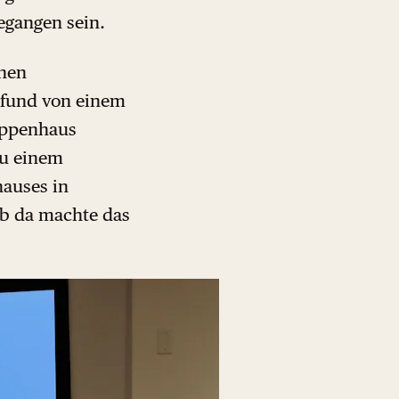
egangen sein.
chen
 Pfund von einem
reppenhaus
zu einem
hauses in
Ab da machte das