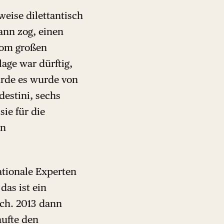
weise dilettantisch
Bann zog, einen
vom großen
age war dürftig,
urde es wurde von
estini, sechs
sie für die
en
ationale Experten
as ist ein
ich. 2013 dann
aufte den