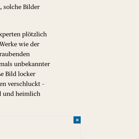
 solche Bilder
xperten plötzlich
 Werke wie der
eraubenden
amals unbekannter
e Bild locker
en verschluckt –
ll und heimlich
✕