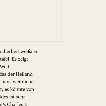
cherheit weiß: Es
fel. Es zeigt
 Welt
das der Heiland
rchaus weibliche
t, es könnte von
des ist sehr
gs Charles I.