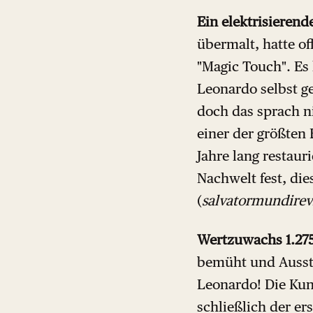
Ein elektrisierend
übermalt, hatte of
"Magic Touch". Es
Leonardo selbst g
doch das sprach n
einer der größten
Jahre lang restauri
Nachwelt fest, di
(
salvatormundirev
Wertzuwachs 1.27
bemüht und Ausste
Leonardo! Die Kun
schließlich der er