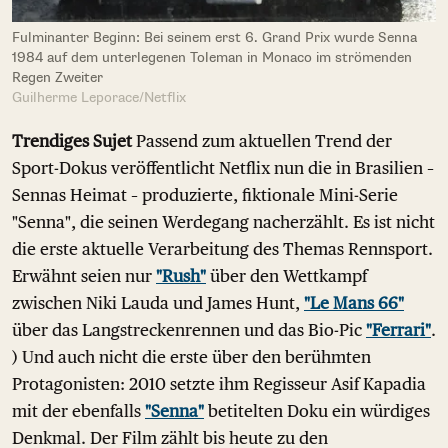
Fulminanter Beginn: Bei seinem erst 6. Grand Prix wurde Senna
1984 auf dem unterlegenen Toleman in Monaco im strömenden
Regen Zweiter
Guilherme Leporace/Netflix
Trendiges Sujet
Passend zum aktuellen Trend der
Sport-Dokus veröffentlicht Netflix nun die in Brasilien –
Sennas Heimat – produzierte, fiktionale Mini-Serie
"Senna", die seinen Werdegang nacherzählt. Es ist nicht
die erste aktuelle Verarbeitung des Themas Rennsport.
Erwähnt seien nur
"Rush"
über den Wettkampf
zwischen Niki Lauda und James Hunt,
"Le Mans 66"
über das Langstreckenrennen und das Bio-Pic
"Ferrari"
.
) Und auch nicht die erste über den berühmten
Protagonisten: 2010 setzte ihm Regisseur Asif Kapadia
mit der ebenfalls
"Senna"
betitelten Doku ein würdiges
Denkmal. Der Film zählt bis heute zu den