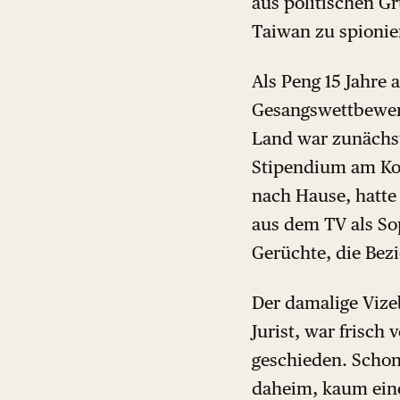
aus politischen G
Taiwan zu spionie
Als Peng 15 Jahre
Gesangswettbewerb
Land war zunächst
Stipendium am Kon
nach Hause, hatte 
aus dem TV als Sop
Gerüchte, die Bez
Der damalige Vize
Jurist, war frisch
geschieden. Schon 
daheim, kaum eine