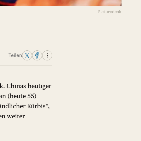
Picturedesk
Teilen
ck. Chinas heutiger
an (heute 55)
ändlicher Kürbis",
en weiter