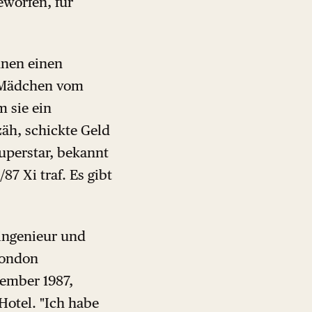
eworfen, für
nnen einen
m Mädchen vom
 sie ein
äh, schickte Geld
Superstar, bekannt
87 Xi traf. Es gibt
eingenieur und
 London
tember 1987,
Hotel. "Ich habe