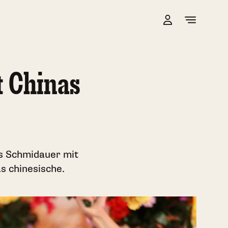
t Chinas
is Schmidauer mit
as chinesische.