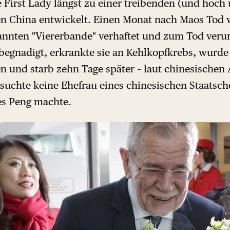
e First Lady längst zu einer treibenden (und hoch
hen China entwickelt. Einen Monat nach Maos Tod 
nannten "Viererbande" verhaftet und zum Tod verurt
 begnadigt, erkrankte sie an Kehlkopfkrebs, wurde
en und starb zehn Tage später – laut chinesische
 suchte keine Ehefrau eines chinesischen Staatsch
es Peng machte.