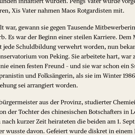
ründen inhaftiert wurden. Pengs Vater wurde vorg
ren, Xis Vater nahmen Maos Rotgardisten mit.
 alt war, gewann sie gegen Tausende Mitbewerberi
. Es war der Beginn einer steilen Karriere. De
 jede Schuldbildung verwehrt worden, nun bekam
servatorium von Peking. Sie arbeitete hart, war z
nie einen festen Freund – und sie war schon ein 
ranistin und Folksängerin, als sie im Winter 1986/
iehung sei arrangiert worden.
bürgermeister aus der Provinz, studierter Chemi
 von der Tochter des chinesischen Botschafters in
nach kurzer Zeit heirateten die beiden am 1. Sep
r wusste davon. Gefeiert wurde diskret in einem 