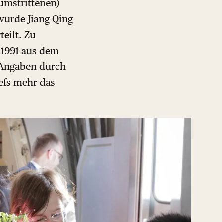
 umstrittenen)
wurde Jiang Qing
eilt. Zu
 1991 aus dem
n Angaben durch
efs mehr das