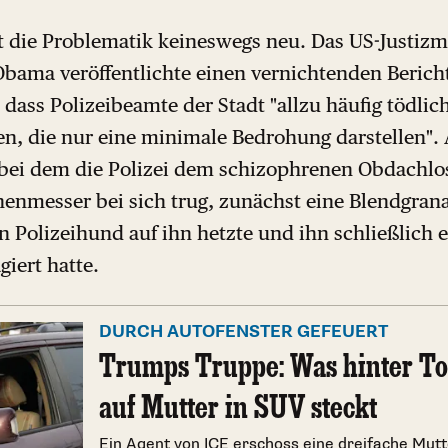
t die Problematik keineswegs neu. Das US-Justizm
Obama veröffentlichte einen vernichtenden Berich
, dass Polizeibeamte der Stadt "allzu häufig tödli
, die nur eine minimale Bedrohung darstellen". 
 bei dem die Polizei dem schizophrenen Obdachlo
chenmesser bei sich trug, zunächst eine Blendgran
n Polizeihund auf ihn hetzte und ihn schließlich
giert hatte.
DURCH AUTOFENSTER GEFEUERT
Trumps Truppe: Was hinter T
auf Mutter in SUV steckt
Ein Agent von ICE erschoss eine dreifache Mut