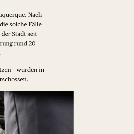
lbuquerque. Nach
ie solche Fälle
der Stadt seit
erung rund 20
.
tzen – wurden in
erschossen.