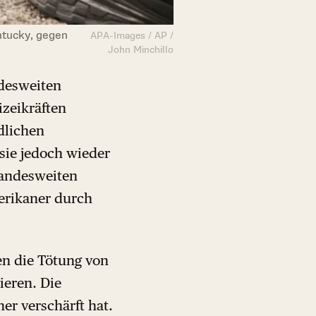
ntucky, gegen
APA-Images / AP /
John Minchillo
ndesweiten
izeikräften
dlichen
 sie jedoch wieder
 landesweiten
merikaner durch
en die Tötung von
ieren. Die
er verschärft hat.