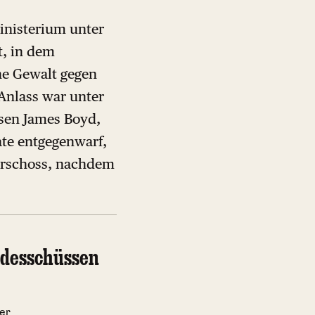
inisterium unter
t, in dem
che Gewalt gegen
Anlass war unter
sen James Boyd,
ate entgegenwarf,
 erschoss, nachdem
odesschüssen
ter