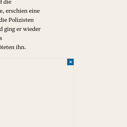
f die
te, erschien eine
ie Polizisten
d ging er wieder
s
öteten ihn.
✕