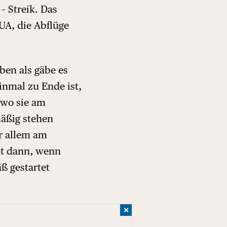
– Streik. Das
UA, die Abflüge
ben als gäbe es
inmal zu Ende ist,
 wo sie am
äßig stehen
or allem am
it dann, wenn
ß gestartet
✕