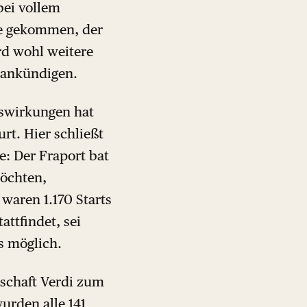
bei vollem
he gekommen, der
rd wohl weitere
r ankündigen.
swirkungen hat
rt. Hier schließt
: Der Fraport bat
möchten,
aren 1.170 Starts
ttfindet, sei
ls möglich.
schaft Verdi zum
urden alle 141