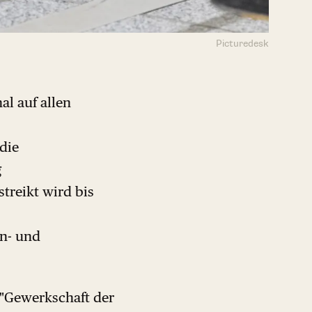
Picturedesk
al auf allen
 die
g
treikt wird bis
rn- und
e "Gewerkschaft der