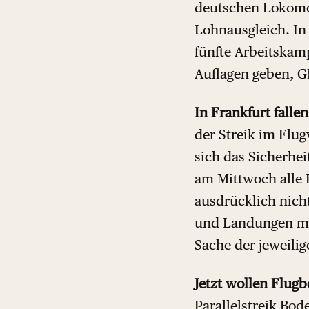
deutschen Lokomot
Lohnausgleich. In
fünfte Arbeitskam
Auflagen geben, GD
In Frankfurt fall
der Streik im Flug
sich das Sicherhe
am Mittwoch alle P
ausdrücklich nich
und Landungen mit
Sache der jeweilige
Jetzt wollen Flugb
Parallelstreik Bod