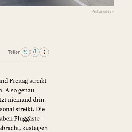
Picturedesk
Teilen
d Freitag streikt
n. Also genau
tzt niemand drin.
onal streikt. Die
aben Fluggäste –
ebracht, zusteigen