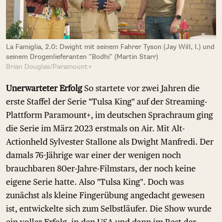
La Famiglia, 2.0: Dwight mit seinem Fahrer Tyson (Jay Will, l.) und
seinem Drogenlieferanten "Bodhi" (Martin Starr)
Brian Douglas/Paramount+
Unerwarteter Erfolg
So startete vor zwei Jahren die
erste Staffel der Serie "Tulsa King" auf der Streaming-
Plattform Paramount+, im deutschen Sprachraum ging
die Serie im März 2023 erstmals on Air. Mit Alt-
Actionheld Sylvester Stallone als Dwight Manfredi. Der
damals 76-Jährige war einer der wenigen noch
brauchbaren 80er-Jahre-Filmstars, der noch keine
eigene Serie hatte. Also "Tulsa King". Doch was
zunächst als kleine Fingerübung angedacht gewesen
ist, entwickelte sich zum Selbstläufer. Die Show wurde
ein voller Erfolg, in den USA und dann im Rest der