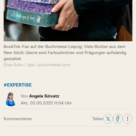
BookTok-Fan auf der Buchmesse Leipzig: Viele Bücher aus dem
New Adult-Genre sind Farbschnitten und Prägungen aufwändig
gestaltet
Elisa Schu / dpa / picturedesk.com
#EXPERTISE
Von
Angela Szivatz
Akt. 02.05.2025 11:04 Uhr
Kommentieren
Teilen