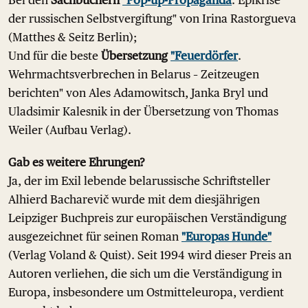
Bei den
Sachbüchern
"Pop-up-Propaganda
. Epikrise
der russischen Selbstvergiftung" von Irina Rastorgueva
(Matthes & Seitz Berlin);
Und für die beste
Übersetzung
"Feuerdörfer
.
Wehrmachtsverbrechen in Belarus – Zeitzeugen
berichten" von Ales Adamowitsch, Janka Bryl und
Uladsimir Kalesnik in der Übersetzung von Thomas
Weiler (Aufbau Verlag).
Gab es weitere Ehrungen?
Ja, der im Exil lebende belarussische Schriftsteller
Alhierd Bacharevič wurde mit dem diesjährigen
Leipziger Buchpreis zur europäischen Verständigung
ausgezeichnet für seinen Roman
"Europas Hunde"
(Verlag Voland & Quist). Seit 1994 wird dieser Preis an
Autoren verliehen, die sich um die Verständigung in
Europa, insbesondere um Ostmitteleuropa, verdient