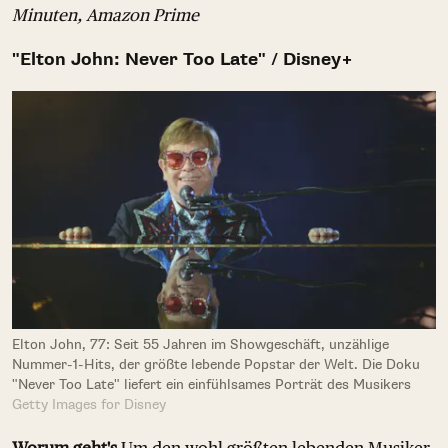
Minuten, Amazon Prime
"Elton John: Never Too Late" / Disney+
Elton John, 77: Seit 55 Jahren im Showgeschäft, unzählige
Nummer-1-Hits, der größte lebende Popstar der Welt. Die Doku
"Never Too Late" liefert ein einfühlsames Porträt des Musikers
Getty Images for Disney