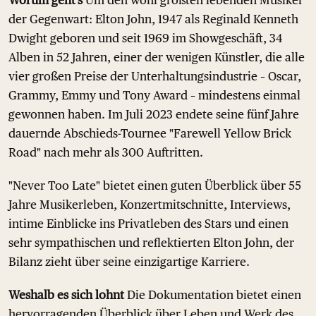
Worum geht's
Um den wohl größten lebenden Musiker
der Gegenwart: Elton John, 1947 als Reginald Kenneth
Dwight geboren und seit 1969 im Showgeschäft, 34
Alben in 52 Jahren, einer der wenigen Künstler, die alle
vier großen Preise der Unterhaltungsindustrie – Oscar,
Grammy, Emmy und Tony Award – mindestens einmal
gewonnen haben. Im Juli 2023 endete seine fünf Jahre
dauernde Abschieds-Tournee "Farewell Yellow Brick
Road" nach mehr als 300 Auftritten.
"Never Too Late" bietet einen guten Überblick über 55
Jahre Musikerleben, Konzertmitschnitte, Interviews,
intime Einblicke ins Privatleben des Stars und einen
sehr sympathischen und reflektierten Elton John, der
Bilanz zieht über seine einzigartige Karriere.
Weshalb es sich lohnt
Die Dokumentation bietet einen
hervorragenden Überblick über Leben und Werk des