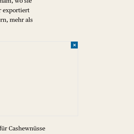
tnam, wo sie
r exportiert
rn, mehr als
✕
n für Cashewnüsse