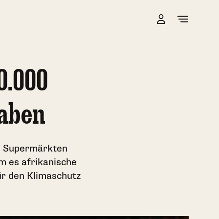
0.000
haben
as Supermärkten
m es afrikanische
ür den Klimaschutz