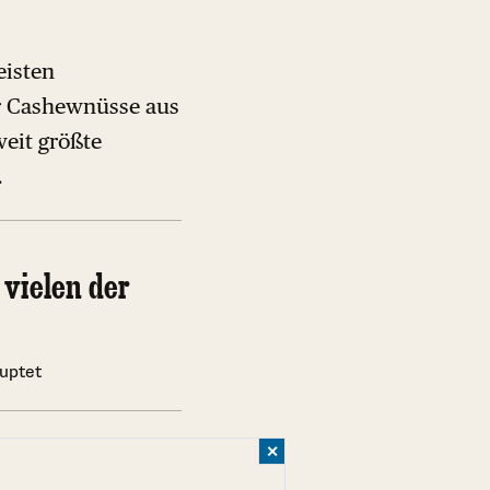
eisten
er Cashewnüsse aus
weit größte
.
 vielen der
auptet
✕