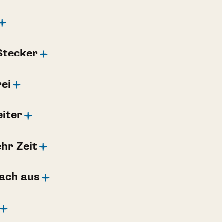
Stecker
ei
iter
hr Zeit
rach aus