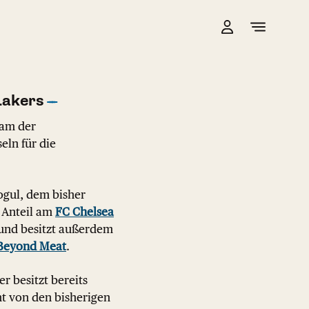
Lakers
eam der
eln für die
ogul, dem bisher
n Anteil am
FC Chelsea
 und besitzt außerdem
Beyond Meat
.
r besitzt bereits
nt von den bisherigen