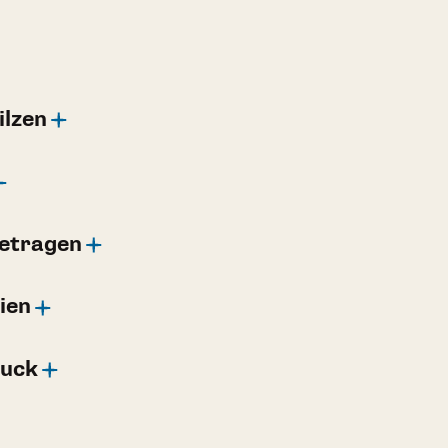
ilzen
getragen
ien
ruck