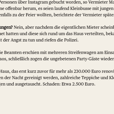
t Personen über Instagram gebucht worden, so Vermieter Ma
ine offenbar herum, es seien laufend Kleinbusse mit jung
alls zu der Feier wollten, berichtete der Vermieter späte
tungen?
Nein, aber nachdem die eigentlichen Mieter scheinb
et hatten und diese sich rund um das Haus verteilten, bek
 der Angst zu tun und riefen die Polizei.
e Beamten erschien mit mehreren Streifenwagen am Einsa
aos, schließlich zogen die ungebetenen Party-Gäste wieder
Haus, das erst kurz zuvor für mehr als 230.000 Euro renov
n der Nacht gereinigt werden, zahlreiche Teppiche und K
gen und ausgetauscht. Schaden: Etwa 2.500 Euro.