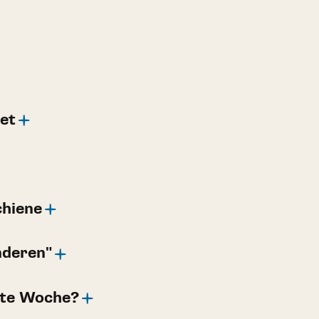
et
hiene
nderen"
ste Woche?