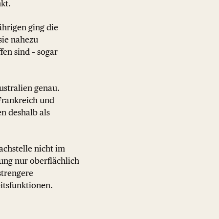
kt.
Jährigen ging die
 sie nahezu
fen sind – sogar
stralien genau.
 Frankreich und
en deshalb als
achstelle nicht im
ung nur oberflächlich
strengere
itsfunktionen.