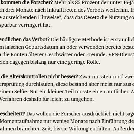
 kommen die Forscher?
Mehr als 85 Prozent der unter 16-J
h drei Monate nach Inkrafttreten des Verbots weiterhin. 
e ausreichenden Hinweise", dass das Gesetz die Nutzung s
spürbar verringert hat.
ndlichen das Verbot?
Die häufigste Methode ist erstaunlic
m falschen Geburtsdatum an oder verwenden bereits best
 die Konten älterer Geschwister oder Freunde. VPN-Dienst
elen dagegen bislang nur eine geringe Rolle.
die Alterskontrollen nicht besser?
Zwar mussten rund zwei 
ersprüfung durchlaufen, diese bestand aber meist nur aus 
nem Selfie. Nur ein kleiner Teil musste einen amtlichen 
Verfahren deshalb für leicht zu umgehen.
gescheitert?
Das wollen die Forscher ausdrücklich nicht sag
e Momentaufnahme nur wenige Monate nach Einführung des
ahmen bräuchten Zeit, bis sie Wirkung entfalten. Außerdem