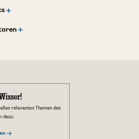
ks
toren
Wisser!
 allen relevanten Themen des
n dazu.
ren