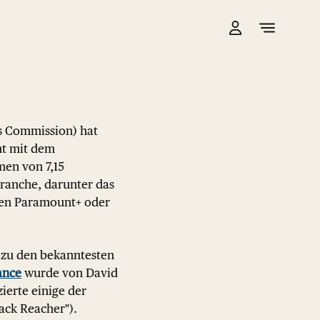
 Commission) hat
nt mit dem
en von 7,15
branche, darunter das
ten Paramount+ oder
d zu den bekanntesten
ance
wurde von David
ierte einige der
Jack Reacher").