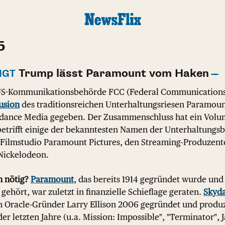
5
Trump lässt Paramount vom Haken
IGT
S-Kommunikationsbehörde FCC (Federal Communications
Fusion
des traditionsreichen Unterhaltungsriesen Paramou
dance Media gegeben. Der Zusammenschluss hat ein Volum
betrifft einige der bekanntesten Namen der Unterhaltungs
 Filmstudio Paramount Pictures, den Streaming-Produzen
Nickelodeon.
n nötig?
Paramount
, das bereits 1914 gegründet wurde un
gehört, war zuletzt in finanzielle Schieflage geraten.
Skyd
n Oracle-Gründer Larry Ellison 2006 gegründet und produz
er letzten Jahre (u.a. Mission: Impossible", "Terminator", 