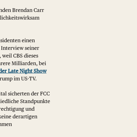
enden Brendan Carr
tlichkeitswirksam
sidenten einen
 Interview seiner
 weil CBS dieses
rere Milliarden, bei
 der Late Night Show
Trump im US-TV.
al sicherten der FCC
hiedliche Standpunkte
erechtigung und
keine derartigen
ahmen