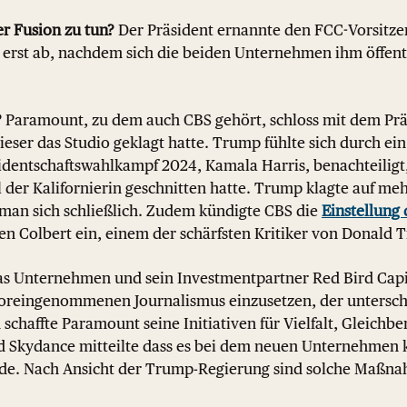
r Fusion zu tun?
Der Präsident ernannte den FCC-Vorsitz
n erst ab, nachdem sich die beiden Unternehmen ihm öffen
?
Paramount, zu dem auch CBS gehört, schloss mit dem Prä
eser das Studio geklagt hatte. Trump fühlte sich durch ein
identschaftswahlkampf 2024, Kamala Harris, benachteiligt,
 der Kalifornierin geschnitten hatte. Trump klagte auf meh
 man sich schließlich. Zudem kündigte CBS die
Einstellung
n Colbert ein, einem der schärfsten Kritiker von Donald 
s Unternehmen und sein Investmentpartner Red Bird Capit
nvoreingenommenen Journalismus einzusetzen, der untersc
schaffte Paramount seine Initiativen für Vielfalt, Gleichb
d Skydance mitteilte dass es bei dem neuen Unternehmen 
rde. Nach Ansicht der Trump-Regierung sind solche Maßn