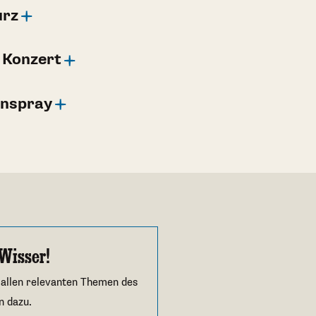
urz
 Konzert
enspray
Wisser!
 allen relevanten Themen des
n dazu.