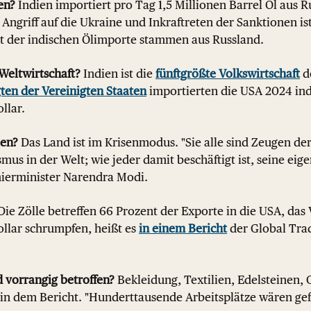
en?
Indien importiert pro Tag 1,5 Millionen Barrel Öl aus R
Angriff auf die Ukraine und Inkraftreten der Sanktionen i
nt der indischen Ölimporte stammen aus Russland.
 Weltwirtschaft?
Indien ist die
fünftgrößte Volkswirtschaft
d
ten der Vereinigten Staaten
importierten die USA 2024 in
llar.
ien?
Das Land ist im Krisenmodus. "Sie alle sind Zeugen der
mus in der Welt; wie jeder damit beschäftigt ist, seine eig
mierminister Narendra Modi.
ie Zölle betreffen 66 Prozent der Exporte in die USA, da
ollar schrumpfen, heißt es
in einem Bericht
der Global Tra
 vorrangig betroffen?
Bekleidung, Textilien, Edelsteinen,
 in dem Bericht. "Hunderttausende Arbeitsplätze wären gef