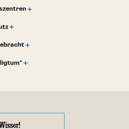
szentren
utz
gebracht
ligtum"
Wisser!