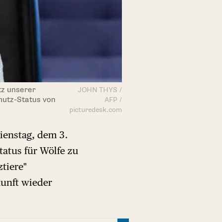
tz unserer
JOHN THYS /
hutz-Status von
AFP /
picturedesk.com
enstag, dem 3.
atus für Wölfe zu
tiere"
kunft wieder