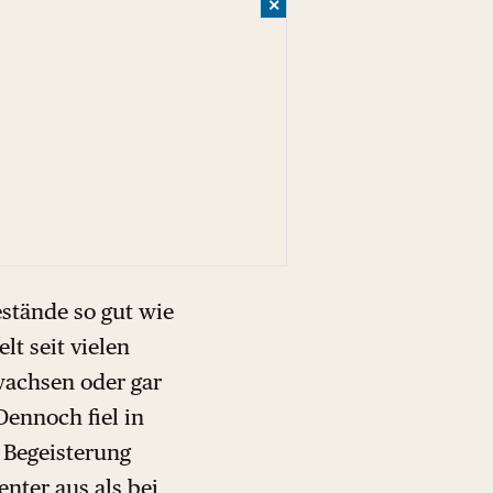
✕
estände so gut wie
lt seit vielen
wachsen oder gar
Dennoch fiel in
Begeisterung
nter aus als bei