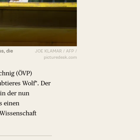
s, die
JOE KLAMAR / AFP /
picturedesk.com
chnig (ÖVP)
btieres Wolf". Der
 in der nun
s einen
e Wissenschaft