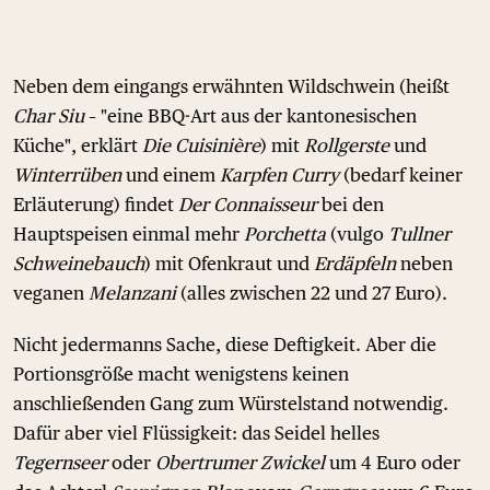
Neben dem eingangs erwähnten Wildschwein (heißt
Char Siu
– "eine BBQ-Art aus der kantonesischen
Küche", erklärt
Die Cuisinière
) mit
Rollgerste
und
Winterrüben
und einem
Karpfen Curry
(bedarf keiner
Erläuterung) findet
Der Connaisseur
bei den
Hauptspeisen einmal mehr
Porchetta
(vulgo
Tullner
Schweinebauch
) mit Ofenkraut und
Erdäpfeln
neben
veganen
Melanzani
(alles zwischen 22 und 27 Euro).
Nicht jedermanns Sache, diese Deftigkeit. Aber die
Portionsgröße macht wenigstens keinen
anschließenden Gang zum Würstelstand notwendig.
Dafür aber viel Flüssigkeit: das Seidel helles
Tegernseer
oder
Obertrumer Zwickel
um 4 Euro oder