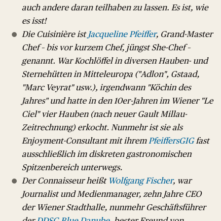
auch andere daran teilhaben zu lassen. Es ist, wie
es isst!
Die Cuisinière ist
Jacqueline Pfeiffer
, Grand-Master
Chef – bis vor kurzem Chef, jüngst She-Chef –
genannt. War Kochlöffel in diversen Hauben- und
Sternehütten in Mitteleuropa ("Adlon", Gstaad,
"Marc Veyrat" usw.), irgendwann "Köchin des
Jahres" und hatte in den 10er-Jahren im Wiener "Le
Ciel" vier Hauben (nach neuer Gault Millau-
Zeitrechnung) erkocht. Nunmehr ist sie als
Enjoyment-Consultant mit ihrem
PfeiffersGIG
fast
ausschließlich im diskreten gastronomischen
Spitzenbereich unterwegs.
Der Connaisseur heißt
Wolfgang Fischer
, war
Journalist und Medienmanager, zehn Jahre CEO
der Wiener Stadthalle, nunmehr Geschäftsführer
der
DDSG Blue Danube
, bester Freund von