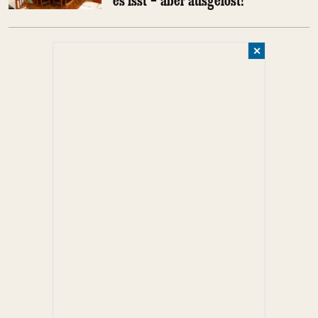
es isst – aber ausgelöst!
✕