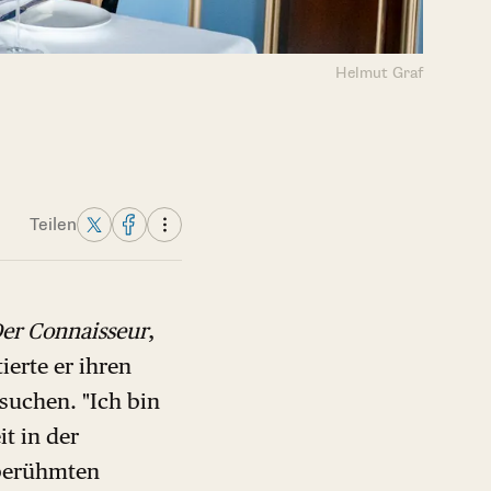
Helmut Graf
Teilen
er Connaisseur
,
ierte er ihren
usuchen. "Ich bin
t in der
 berühmten