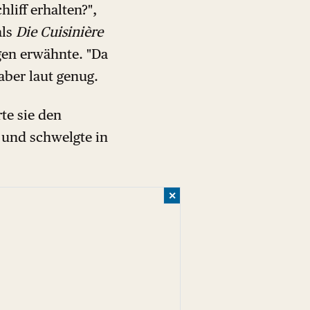
liff erhalten?",
als
Die Cuisinière
gen erwähnte. "Da
aber laut genug.
te sie den
 und schwelgte in
✕