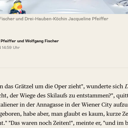
 Fischer und Drei-Hauben-Köchin Jacqueline Pfeiffer
 Pfeiffer und Wolfgang Fischer
4 14:59 Uhr
n das Grätzel um die Oper zieht", wunderte sich
D
ht, der Wiege des Skilaufs zu entstammen?", quitt
taliener in der Annagasse in der Wiener City aufz
 geboren, habe aber, man glaubt es kaum, kurze Zei
." "Das waren noch Zeiten!", meinte er, "und im