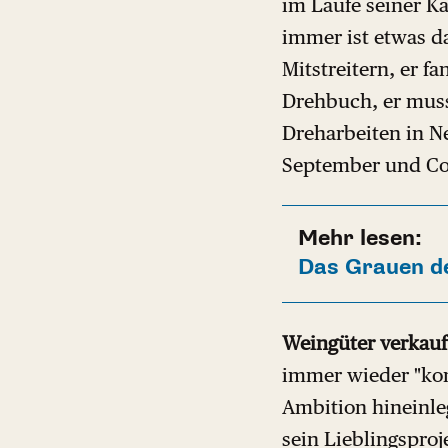
im Laufe seiner K
immer ist etwas d
Mitstreitern, er f
Drehbuch, er muss
Dreharbeiten in Ne
September und Cop
Mehr lesen:
Das Grauen de
Weingüter verkauf
immer wieder "komm
Ambition hineinleg
sein Lieblingsproj