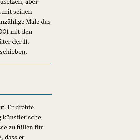
zusetzen, aber
 mit seinen
 unzählige Male das
2001 mit den
ter der 11.
 schieben.
f. Er drehte
g künstlerische
se zu füllen für
, dass er