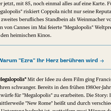
jetzt, mit 85, noch einmal alles auf eine Karte. F
alopolis" riskiert Coppola nicht nur seine Reputat
 zweites berufliches Standbein als Weinmacher vo
en von Cannes im Mai feierte "Megalopolis" Weltp
n den heimischen Kinos.
Warum "Ezra" Ihr Herz berühren wird
Megalopolis"
Mit der Idee zu dem Film ging Franci
ahren schwanger. Bereits in den frühen 1980er-Jah
würfe für "Megalopolis" zu erarbeiten. Die Story:
mittlerweile "New Rome" heißt und durch verschi
Untergang bedroht ist, wetteifern zwei Männer d