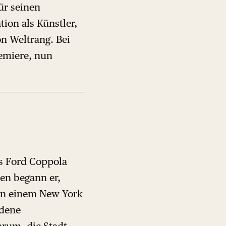
ür seinen
ion als Künstler,
n Weltrang. Bei
remiere, nun
s Ford Coppola
ren begann er,
 In einem New York
edene
arum, die Stadt