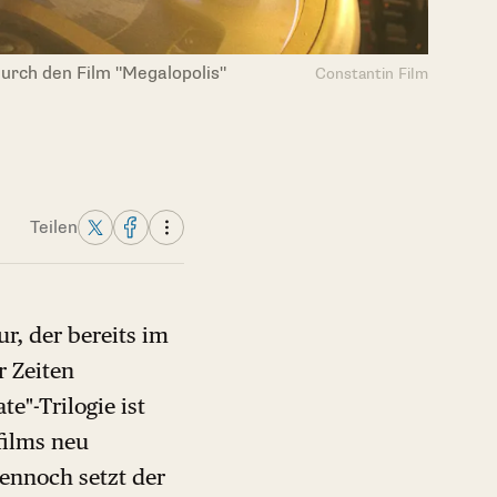
urch den Film "Megalopolis"
Constantin Film
Teilen
r, der bereits im
r Zeiten
e"-Trilogie ist
films neu
ennoch setzt der