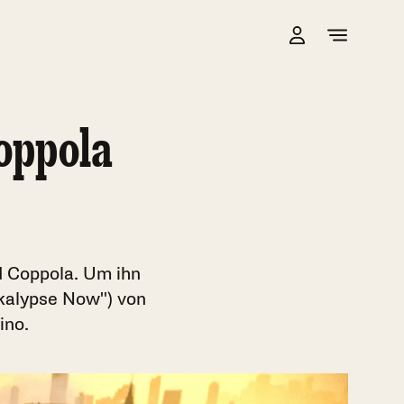
oppola
d Coppola. Um ihn
okalypse Now") von
ino.