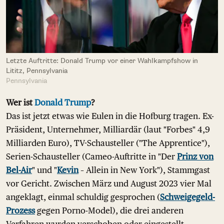
Letzte Auftritte: Donald Trump vor einer Wahlkampfshow in
Lititz, Pennsylvania
Pennsylvania
Wer ist
Donald Trump
?
Das ist jetzt etwas wie Eulen in die Hofburg tragen. Ex-
Präsident, Unternehmer, Milliardär (laut "Forbes" 4,9
Milliarden Euro), TV-Schausteller ("The Apprentice"),
Serien-Schausteller (Cameo-Auftritte in "Der
Prinz von
Bel-Air
" und "
Kevin
– Allein in New York"), Stammgast
vor Gericht. Zwischen März und August 2023 vier Mal
angeklagt, einmal schuldig gesprochen (
Schweigegeld-
Prozess
gegen Porno-Model), die drei anderen
Verfahren wurden verschoben oder eingestellt.