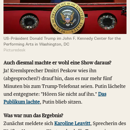
US-Präsident Donald Trump im John F. Kennedy Center for the
Performing Arts in Washington, DC
Picturedesk
Auch diesmal machte er wohl eine Show daraus?
Ja! Kremlsprecher Dmitri Peskow wies ihn
(abgesprochen?) drauf hin, dass es nur mehr fünf
Minuten bis zum Trump-Telefonat seien. Putin lächelte
und entgegnete: "Hören Sie nicht auf ihn."
Das
Publikum lachte
, Putin blieb sitzen.
Was war nun das Ergebnis?
Zunächst meldete sich
Karoline Leavitt
, Sprecherin des