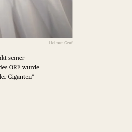
Helmut Graf
kt seiner
e des ORF wurde
der Giganten"