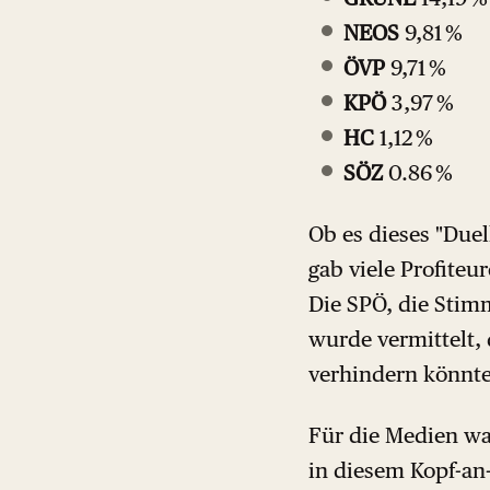
NEOS
9,81 %
ÖVP
9,71 %
KPÖ
3,97 %
HC
1,12 %
SÖZ
0.86 %
Ob es dieses "Duel
gab viele Profite
Die SPÖ, die Sti
wurde vermittelt,
verhindern könnte
Für die Medien war
in diesem Kopf-an