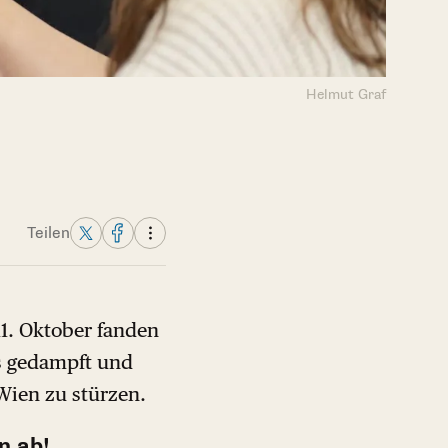
Helmut Graf
Teilen
11. Oktober fanden
s gedampft und
Wien zu stürzen.
n ab!