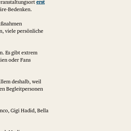
eranstaltungsort
erst
häre-Bedenken.
smaßnahmen
n, viele persönliche
n. Es gibt extrem
dien oder Fans
llem deshalb, weil
len Begleitpersonen
co, Gigi Hadid, Bella