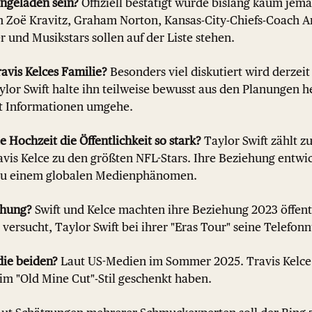
ingeladen sein?
Offiziell bestätigt wurde bislang kaum je
 Zoë Kravitz, Graham Norton, Kansas-City-Chiefs-Coach A
r und Musikstars sollen auf der Liste stehen.
ravis Kelces Familie?
Besonders viel diskutiert wird derzeit
lor Swift halte ihn teilweise bewusst aus den Planungen he
it Informationen umgehe.
e Hochzeit die Öffentlichkeit so stark?
Taylor Swift zählt z
avis Kelce zu den größten NFL-Stars. Ihre Beziehung entwic
zu einem globalen Medienphänomen.
ehung?
Swift und Kelce machten ihre Beziehung 2023 öffent
e versucht, Taylor Swift bei ihrer "Eras Tour" seine Telef
die beiden?
Laut US-Medien im Sommer 2025. Travis Kelce s
im "Old Mine Cut"-Stil geschenkt haben.