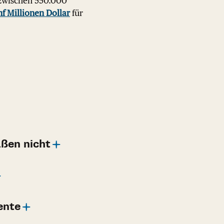
zwischen 550.000
nf Millionen Dollar
für
aßen nicht
ente