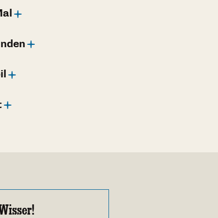
Mal
unden
il
t
Wisser!