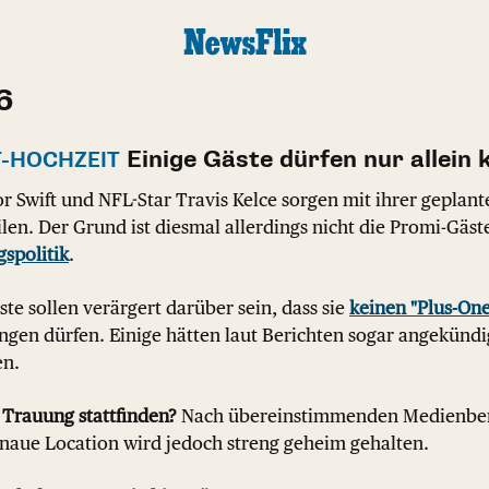
6
Einige Gäste dürfen nur allei
T-HOCHZEIT
r Swift und NFL-Star Travis Kelce sorgen mit ihrer geplant
ilen. Der Grund ist diesmal allerdings nicht die Promi-Gäst
spolitik
.
e sollen verärgert darüber sein, dass sie
keinen "Plus-One
ngen dürfen. Einige hätten laut Berichten sogar angekündig
en.
 Trauung stattfinden?
Nach übereinstimmenden Medienberic
enaue Location wird jedoch streng geheim gehalten.