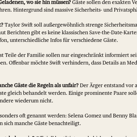
Geladenen, wo sie hin müssen?
Gäste sollen den exakten V
hren. Hintergrund sind massive Sicherheits- und Privatsp
t?
Taylor Swift soll außergewöhnlich strenge Sicherheit
t Berichten gibt es keine klassischen Save-the-Date-Karte
on, unterschiedliche Infos für verschiedene Gäste.
t Teile der Familie sollen nur eingeschränkt informiert sei
en. Offenbar möchte Swift verhindern, dass Details an Me
he Gäste die Regeln als unfair?
Der Ärger entstand vor a
äste gleich behandelt werden. Einige prominente Paare sol
andere wiederum nicht.
onders oft genannt werden: Selena Gomez und Benny Blan
n sich manche Gäste benachteiligt.