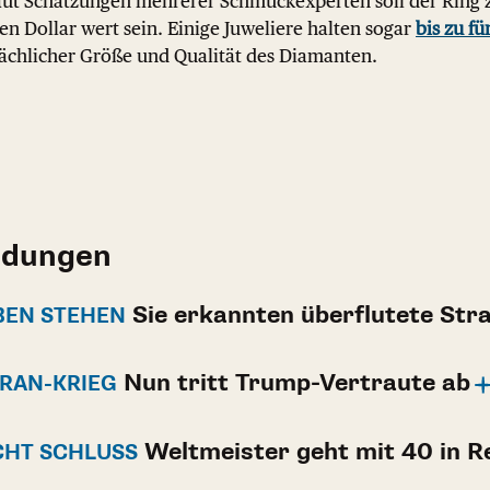
ut Schätzungen mehrerer Schmuckexperten soll der Ring 
nen Dollar wert sein. Einige Juweliere halten sogar
bis zu fü
sächlicher Größe und Qualität des Diamanten.
ldungen
Sie erkannten überflutete Str
BEN STEHEN
Nun tritt Trump-Vertraute ab
IRAN-KRIEG
Weltmeister geht mit 40 in R
CHT SCHLUSS