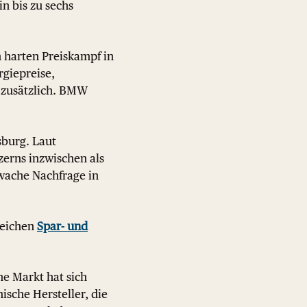
n bis zu sechs
harten Preiskampf in
rgiepreise,
 zusätzlich. BMW
sburg. Laut
zerns inzwischen als
hwache Nachfrage in
reichen
Spar- und
he Markt hat sich
ische Hersteller, die