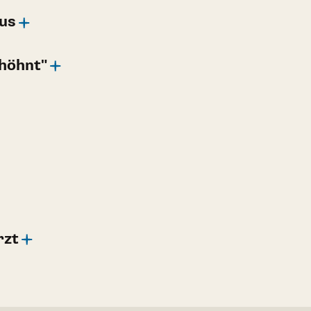
us
rhöhnt"
rzt