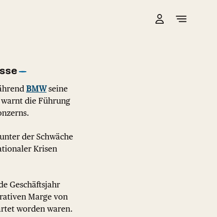
osse
Während
BMW
seine
 warnt die Führung
onzerns.
r unter der Schwäche
tionaler Krisen
de Geschäftsjahr
erativen Marge von
wartet worden waren.