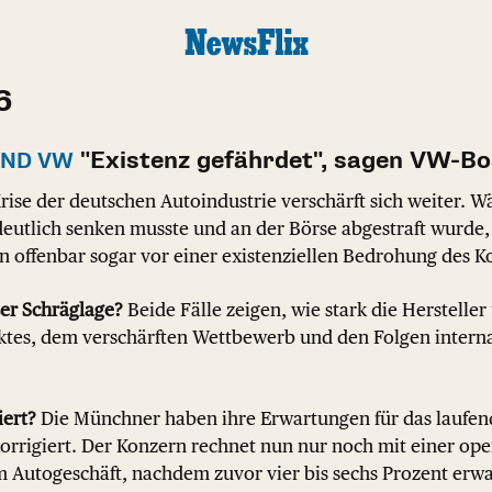
6
"Existenz gefährdet", sagen VW-B
UND VW
rise der deutschen Autoindustrie verschärft sich weiter. 
eutlich senken musste und an der Börse abgestraft wurde,
n offenbar sogar vor einer existenziellen Bedrohung des K
er Schräglage?
Beide Fälle zeigen, wie stark die Herstelle
ktes, dem verschärften Wettbewerb und den Folgen interna
iert?
Die Münchner haben ihre Erwartungen für das laufen
korrigiert. Der Konzern rechnet nun nur noch mit einer op
im Autogeschäft, nachdem zuvor vier bis sechs Prozent er