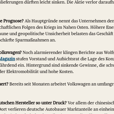
ieferungen dürften leicht sinken. Die Aktie verlor daraufhi
e Prognose?
Als Hauptgründe nennt das Unternehmen den 
chaftlichen Folgen des Kriegs im Nahen Osten. Höhere Ene
ne und geopolitische Unsicherheit belasten das Geschäft
rschärfte Sparmaßnahmen an.
Volkswagen?
Noch alarmierender klingen Berichte aus Wolf
Magazin
stufen Vorstand und Aufsichtsrat die Lage des Kon
efährdend ein. Hintergrund sind sinkende Gewinne, die sc
der Elektromobilität und hohe Kosten.
ert?
Bereits seit Monaten arbeitet Volkswagen an umfang
tschen Hersteller so unter Druck?
Vor allem der chinesisc
Dort verlieren deutsche Autobauer Marktanteile an einheim